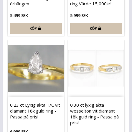
örhängen
ring Värde 15,000kr!
5 499 SEK
5 999 SEK
KÖP
KÖP
0.23 ct Lyxig äkta T/C vit
0.30 ct lyxig äkta
diamant 18k guld ring -
wesselton vit diamant
Passa på pris!
18k guld ring - Passa på
pris!
6 999 SEK