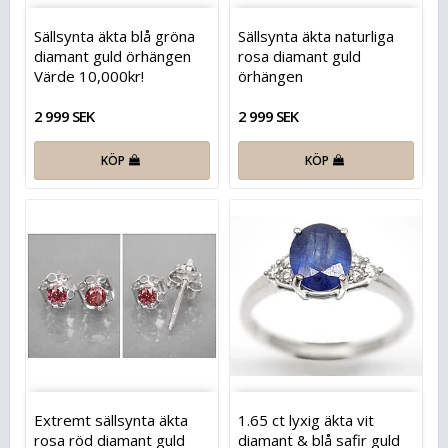
Sällsynta äkta blå gröna
Sällsynta äkta naturliga
diamant guld örhängen
rosa diamant guld
Värde 10,000kr!
örhängen
2 999 SEK
2 999 SEK
KÖP
KÖP
Extremt sällsynta äkta
1.65 ct lyxig äkta vit
rosa röd diamant guld
diamant & blå safir guld