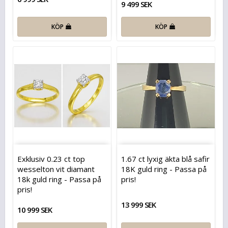
9 499 SEK
KÖP
KÖP
Exklusiv 0.23 ct top
1.67 ct lyxig äkta blå safir
wesselton vit diamant
18K guld ring - Passa på
18k guld ring - Passa på
pris!
pris!
13 999 SEK
10 999 SEK